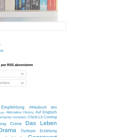
e
um
 per RSS abonnieren
ntare
 Empfehlung
Afrikabuch des
Auf Englisch
Alternative History
 Age
Chick-Lit
Coming
chpreis-nominiert
Das Leben
osy Crime
Drama
Dystopie
Erzählung