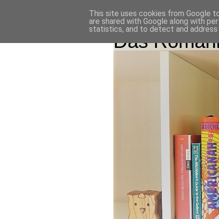
This site uses cookies from Google to 
are shared with Google along with per
statistics, and to detect and address
Das Romanr