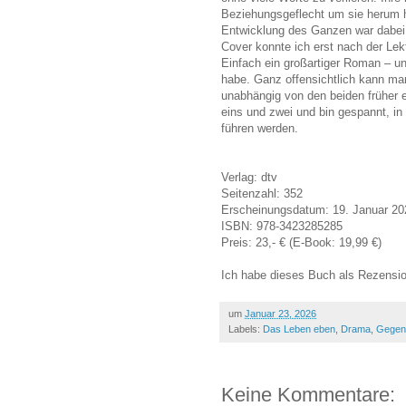
Beziehungsgeflecht um sie herum h
Entwicklung des Ganzen war dabei 
Cover konnte ich erst nach der Lek
Einfach ein großartiger Roman – und 
habe. Ganz offensichtlich kann ma
unabhängig von den beiden früher e
eins und zwei und bin gespannt, i
führen werden.
Verlag: dtv
Seitenzahl: 352
Erscheinungsdatum: 19. Januar 20
ISBN: 978-3423285285
Preis: 23,- € (E-Book: 19,99 €)
Ich habe dieses Buch als Rezensio
um
Januar 23, 2026
Labels:
Das Leben eben
,
Drama
,
Gegen
Keine Kommentare: