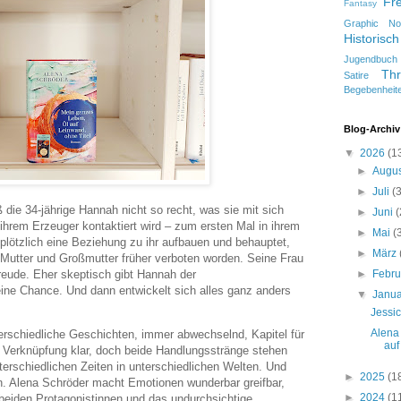
Fr
Fantasy
Graphic No
Historisch
Jugendbuch
Thr
Satire
Begebenheit
Blog-Archiv
▼
2026
(1
►
Augu
►
Juli
(
 die 34-jährige Hannah nicht so recht, was sie mit sich
►
Juni
(
n ihrem Erzeuger kontaktiert wird – zum ersten Mal in ihrem
►
Mai
(
plötzlich eine Beziehung zu ihr aufbauen und behauptet,
►
März
 Mutter und Großmutter früher verboten worden. Seine Frau
reude. Eher skeptisch gibt Hannah der
►
Febr
ne Chance. Und dann entwickelt sich alles ganz anders
▼
Janu
Jessic
Alena
erschiedliche Geschichten, immer abwechselnd, Kapitel für
auf
e Verknüpfung klar, doch beide Handlungsstränge stehen
terschiedlichen Zeiten in unterschiedlichen Welten. Und
►
2025
(1
n. Alena Schröder macht Emotionen wunderbar greifbar,
►
2024
(1
e beiden Protagonistinnen und das undurchsichtige