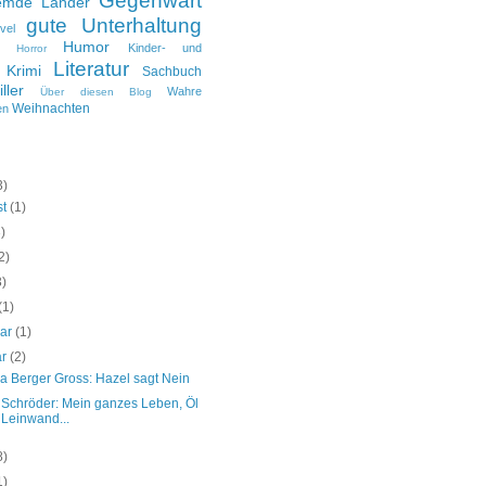
Gegenwart
emde Länder
gute Unterhaltung
vel
Humor
Kinder- und
Horror
Literatur
Krimi
Sachbuch
iller
Wahre
Über diesen Blog
Weihnachten
en
3)
st
(1)
3)
2)
3)
(1)
uar
(1)
ar
(2)
a Berger Gross: Hazel sagt Nein
 Schröder: Mein ganzes Leben, Öl
 Leinwand...
8)
1)