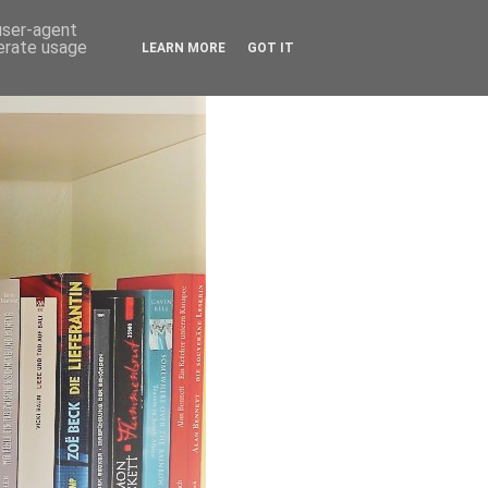
 user-agent
nerate usage
LEARN MORE
GOT IT