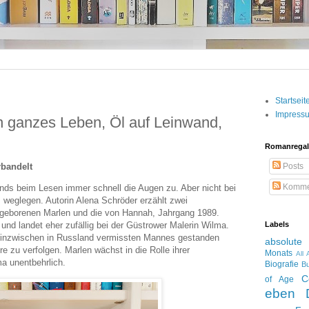
Startseit
Impress
n ganzes Leben, Öl auf Leinwand,
Romanregal
rbandelt
Posts
Komme
bends beim Lesen immer schnell die Augen zu. Aber nicht bei
weglegen. Autorin Alena Schröder erzählt zwei
1 geborenen Marlen und die von Hannah, Jahrgang 1989.
und landet eher zufällig bei der Güstrower Malerin Wilma.
Labels
s inzwischen in Russland vermissten Mannes gestanden
absolute
re zu verfolgen. Marlen wächst in die Rolle ihrer
Monats
All
ma unentbehrlich.
Biografie
Bu
C
of Age
eben