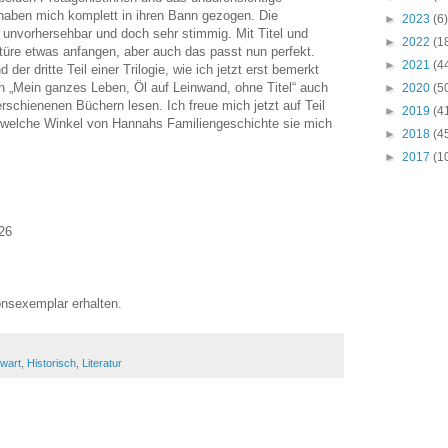
aben mich komplett in ihren Bann gezogen. Die
►
2023
(6)
unvorhersehbar und doch sehr stimmig. Mit Titel und
►
2022
(1
türe etwas anfangen, aber auch das passt nun perfekt.
►
2021
(4
der dritte Teil einer Trilogie, wie ich jetzt erst bemerkt
n „Mein ganzes Leben, Öl auf Leinwand, ohne Titel“ auch
►
2020
(5
rschienenen Büchern lesen. Ich freue mich jetzt auf Teil
►
2019
(4
n welche Winkel von Hannahs Familiengeschichte sie mich
►
2018
(4
►
2017
(1
26
nsexemplar erhalten.
wart
,
Historisch
,
Literatur