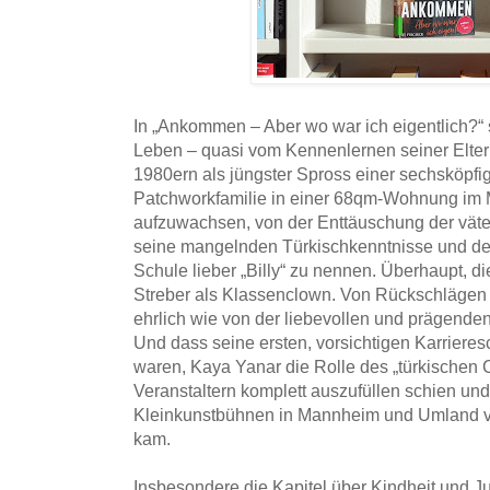
In „Ankommen – Aber wo war ich eigentlich?“ 
Leben – quasi vom Kennenlernen seiner Eltern
1980ern als jüngster Spross einer sechsköpfi
Patchworkfamilie in einer 68qm-Wohnung im
aufzuwachsen, von der Enttäuschung der väte
seine mangelnden Türkischkenntnisse und dem
Schule lieber „Billy“ zu nennen. Überhaupt, d
Streber als Klassenclown. Von Rückschlägen 
ehrlich wie von der liebevollen und prägende
Und dass seine ersten, vorsichtigen Karrieresc
waren, Kaya Yanar die Rolle des „türkischen
Veranstaltern komplett auszufüllen schien und 
Kleinkunstbühnen in Mannheim und Umland ve
kam.
Insbesondere die Kapitel über Kindheit und Jug