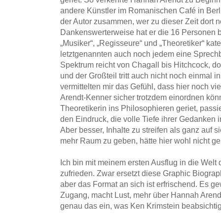
andere Künstler im Romanischen Café in Berlin
der Autor zusammen, wer zu dieser Zeit dort n
Dankenswerterweise hat er die 16 Personen bes
„Musiker“, „Regisseure“ und „Theoretiker“ kate
letztgenannten auch noch jedem eine Sprech
Spektrum reicht von Chagall bis Hitchcock, doc
und der Großteil tritt auch nicht noch einmal 
vermittelten mir das Gefühl, dass hier noch vie
Arendt-Kenner sicher trotzdem einordnen könn
Theoretikerin ins Philosophieren geriet, passie
den Eindruck, die volle Tiefe ihrer Gedanken 
Aber besser, Inhalte zu streifen als ganz auf 
mehr Raum zu geben, hätte hier wohl nicht ge
Ich bin mit meinem ersten Ausflug in die Welt
zufrieden. Zwar ersetzt diese Graphic Biogra
aber das Format an sich ist erfrischend. Es 
Zugang, macht Lust, mehr über Hannah Arendt 
genau das ein, was Ken Krimstein beabsichtigt