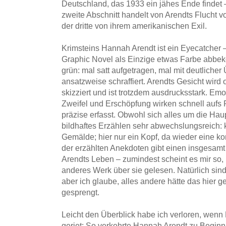
Deutschland, das 1933 ein jähes Ende findet – 
zweite Abschnitt handelt von Arendts Flucht v
der dritte von ihrem amerikanischen Exil.
Krimsteins Hannah Arendt ist ein Eyecatcher – 
Graphic Novel als Einzige etwas Farbe abbek
grün: mal satt aufgetragen, mal mit deutlicher
ansatzweise schraffiert. Arendts Gesicht wird 
skizziert und ist trotzdem ausdrucksstark. E
Zweifel und Erschöpfung wirken schnell aufs
präzise erfasst. Obwohl sich alles um die Haupt
bildhaftes Erzählen sehr abwechslungsreich: k
Gemälde; hier nur ein Kopf, da wieder eine k
der erzählten Anekdoten gibt einen insgesam
Arendts Leben – zumindest scheint es mir so, 
anderes Werk über sie gelesen. Natürlich sin
aber ich glaube, alles andere hätte das hier 
gesprengt.
Leicht den Überblick habe ich verloren, wenn
geriet: So verkehrte Hannah Arendt zu Beginn