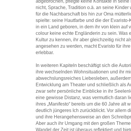
abgebrochen, pflegte keine Kontakte in seine 
nicht, Sprache, Tradition o.ä. an seine Kinde
für die Nachbarschaft bis hin zur Oma mütterli
spielte: seine Hautfarbe und die der Evaristo
in ein Land geboren, in dem ihr von klein auf v
colour keine echte Engländerin zu sein. Was e
Kultur zu kennen, ihr aber gleichzeitig nicht 
angesehen zu werden, macht Evaristo für ihr
erlebbar.
In weiteren Kapiteln beschäftigt sich die Aut
ihre wechselnden Wohnsituationen und ihr m
abwechslungsreiches Liebesleben, außerdem m
Entwicklung am Theater und schließlich als Au
zwar sehr persönliche Einblicke in ihr Seelen
eine gewisse Distanz, was vermutlich daran li
ihres „Manifesto“ bereits um die 60 Jahre alt w
deutlich jüngeres Ich zurückblickt. Vor allem d
und ihre Herangehensweise an den Schreibpro
Aber auch ihr Umgang mit den großen Them
Wandel der Zeit ist überaus reflektiert und bi