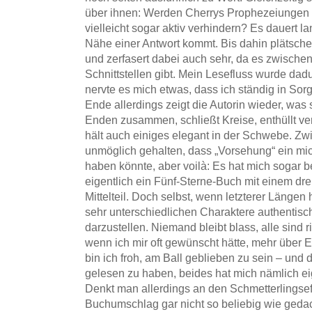
über ihnen: Werden Cherrys Prophezeiungen e
vielleicht sogar aktiv verhindern? Es dauert l
Nähe einer Antwort kommt. Bis dahin plätscher
und zerfasert dabei auch sehr, da es zwisch
Schnittstellen gibt. Mein Lesefluss wurde da
nervte es mich etwas, dass ich ständig in Sor
Ende allerdings zeigt die Autorin wieder, was s
Enden zusammen, schließt Kreise, enthüllt v
hält auch einiges elegant in der Schwebe. Zwi
unmöglich gehalten, dass „Vorsehung“ ein mic
haben könnte, aber voilà: Es hat mich sogar b
eigentlich ein Fünf-Sterne-Buch mit einem drei
Mittelteil. Doch selbst, wenn letzterer Längen h
sehr unterschiedlichen Charaktere authentisch
darzustellen. Niemand bleibt blass, alle sind r
wenn ich mir oft gewünscht hätte, mehr über E
bin ich froh, am Ball geblieben zu sein – und 
gelesen zu haben, beides hat mich nämlich ei
Denkt man allerdings an den Schmetterlingseff
Buchumschlag gar nicht so beliebig wie geda