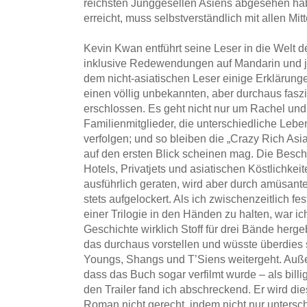
reichsten Junggesellen Asiens abgesehen hab
erreicht, muss selbstverständlich mit allen Mi
Kevin Kwan entführt seine Leser in die Welt d
inklusive Redewendungen auf Mandarin und 
dem nicht-asiatischen Leser einige Erklärungen
einen völlig unbekannten, aber durchaus fas
erschlossen. Es geht nicht nur um Rachel un
Familienmitglieder, die unterschiedliche Lebe
verfolgen; und so bleiben die „Crazy Rich Asia
auf den ersten Blick scheinen mag. Die Besc
Hotels, Privatjets und asiatischen Köstlichkeit
ausführlich geraten, wird aber durch amüsan
stets aufgelockert. Als ich zwischenzeitlich fe
einer Trilogie in den Händen zu halten, war ich 
Geschichte wirklich Stoff für drei Bände herg
das durchaus vorstellen und wüsste überdies 
Youngs, Shangs und T’Siens weitergeht. Auß
dass das Buch sogar verfilmt wurde – als bil
den Trailer fand ich abschreckend. Er wird d
Roman nicht gerecht, indem nicht nur untersc