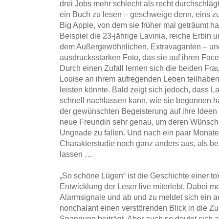
drei Jobs mehr schlecht als recht durchschläg
ein Buch zu lesen – geschweige denn, eins z
Big Apple, von dem sie früher mal geträumt h
Beispiel die 23-jährige Lavinia, reiche Erbin 
dem Außergewöhnlichen, Extravaganten – un
ausdrucksstarken Foto, das sie auf ihren Fa
Durch einen Zufall lernen sich die beiden Fra
Louise an ihrem aufregenden Leben teilhaben,
leisten könnte. Bald zeigt sich jedoch, dass L
schnell nachlassen kann, wie sie begonnen hat
der gewünschten Begeisterung auf ihre Ideen re
neue Freundin sehr genau, um deren Wünsche
Ungnade zu fallen. Und nach ein paar Monaten 
Charakterstudie noch ganz anders aus, als bei
lassen …
„So schöne Lügen“ ist die Geschichte einer t
Entwicklung der Leser live miterlebt. Dabei me
Alarmsignale und ab und zu meldet sich ein au
nonchalant einen verstörenden Blick in die Zuk
Spannung beiträgt. Aber auch so deutet sich 