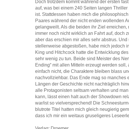
Doch trotzdem kommt während der ersten fas
auf, was bei einem 240 Seiten langen Thriller
ist. Stattdessen haben mich die philosophis
Paares während der nicht enden wollenden A
gelangweilt. Als die beiden ihr Ziel erreiche
immer noch nicht wirklich an Fahrt auf, doch 
aber das erschien mir alles sehr abstrus. Und 
stellenweise abgestoßen, habe mich jedoch im
King und Hitchcock hatte die Entwicklung de
sehr wenig zu tun. Beide sind Meister des Ner
Ending“ mit allen Mitteln erzeugt werden soll, 
einfach nicht, die Charaktere bleiben blass u
nachvollziehbar. Das Ende mag so manches er
Längen der Geschichte nicht nachträglich hin
alle Protagonisten seltsam verhalten und ma
kann, lässt einen halt auch der Showdown rel
war/ist so vielversprechend! Die Schneestur
blutrote Titel hatten mich gleich neugierig g
dass ich mir ein weitaus gruseligeres Leseerleb
Verlag: Droemer