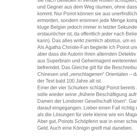
sie nach Belieben in fremde Rollen schlüpfe
und Gegner aus dem Weg räumen, ohne dass 
kommt. Nur Poirot können sie aus unerfindlic
ermorden, sondern ersinnen jede Menge kompl
kluge Belgier jedoch immer in letzter Sekun
erstaunlicher ist, da offentlich jeder nach Be
kann). Das alles wirkt ziemlich abstrus, um e
Als Agatha Christie-Fan begleite ich Poirot un
aber dass die Autorin ihren alternden Detektiv
aus Superbrain und Geheimagent weiterentwic
befremdet. Das Gleiche gilt für die Beschreib
Chinesen und „verschlagenen“ Orientalen – da
der Text bald 100 Jahre alt ist.
Einer der vier Schurken schlägt Poirot bereits
solle wieder seine „frühere Beschäftigung a
Damen der Londoner Gesellschaft lösen“. Ganz
darauf eingegangen. Lieber einen Fall richtig
als die Lösungen für viele kleine wie ein Mag
Aber gut, Poirots Schöpferin war in einer sch
Geld. Auch eine Königin greift mal daneben.