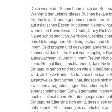
Doch weder der Stammbaum noch die Seitenza
Während der Lektüre dieses Buches bekam i
Eindruck, im Grunde genommen bettelarm zu s
auf asiatisches Essen. Mit diesen Nebenwirkun
wenn man Kevin Kwans Debüt „Crazy Rich Asia
Name schon sagt von „verrückten, stinkreiche
ums Geldausgeben, Geldvergleichen und Geldv
ihrem Geld protzen und deswegen anderer Leut
zumindest das bittere Fazit von Hauptfigur Ra
aufgewachsen ist und mit ihrem Freund Nicho
seine Heimat fliegt – nichtahnend, dass Nicks
Singapurs gehört und er dort wie ein heißbeg
wird, als beste Partie, die frau machen kann.
ansatzweise durchschaut hat, findet sie sich 
zwischen arroganten Jugendfreundinnen, he
einer scheinheiligen Schwiegermutter in spe
noch nicht mal übers Heiraten gesprochen ha
Singapurer Elite sind sich einig, dass diese 
unbekannter Abstimmung es natürlich nur auf 