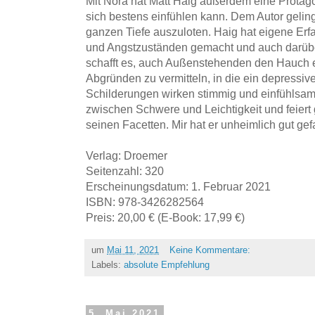
Mit Nora hat Matt Haig außerdem eine Protago
sich bestens einfühlen kann. Dem Autor geling
ganzen Tiefe auszuloten. Haig hat eigene Er
und Angstzuständen gemacht und auch darüber
schafft es, auch Außenstehenden den Hauch 
Abgründen zu vermitteln, in die ein depressiv
Schilderungen wirken stimmig und einfühlsam
zwischen Schwere und Leichtigkeit und feiert g
seinen Facetten. Mir hat er unheimlich gut gef
Verlag: Droemer
Seitenzahl: 320
Erscheinungsdatum: 1. Februar 2021
ISBN: 978-3426282564
Preis: 20,00 € (E-Book: 17,99 €)
um
Mai 11, 2021
Keine Kommentare:
Labels:
absolute Empfehlung
5. Mai 2021