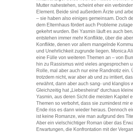
Mutter nahestehen, scheint eher ein verbinde
Element. Beide sind außerdem Ärzte und arb
– sie haben also einiges gemeinsam. Doch d
dem Elternhaus fördert auch Probleme zutage,
gekehrt wurden. Bei Yasmin läuft es auch beru
entstehen immer mehr Konflikte, über die abe
Konflikte, denen vor allem mangelnde Kommun
und Unehrlichkeit zugrunde liegen. Monica Ali
eine Fülle von weiteren Themen an – von Bur
hin zu Rassismus wird vieles angesprochen u
Rolle, mal aber auch nur eine Randnotiz ein
trotzdem nicht, war aber ab und zu irritiert, 
erwähnt, dann aber auch sang- und klanglos 
Gleichzeitig hat „Liebesheirat“ durchaus klein
Yasmin, aus deren Sicht die meisten Kapitel e
Themen so verbohrt, dass sie zumindest mir e
Ende riss es dann wieder heraus. Dennoch ei
ist keine Romanze, wie man aufgrund des Tite
Aber ein vielschichtiger Roman über das Er
Erwartungen, die Konfrontation mit der Verga