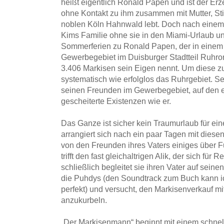
heißt eigentlich Ronald Papen und ist der Erz
ohne Kontakt zu ihm zusammen mit Mutter, Sti
noblen Köln Hahnwald lebt. Doch nach einem 
Kims Familie ohne sie in den Miami-Urlaub und
Sommerferien zu Ronald Papen, der in einem 
Gewerbegebiet im Duisburger Stadtteil Ruhro
3.406 Markisen sein Eigen nennt. Um diese zu 
systematisch wie erfolglos das Ruhrgebiet. Sei
seinen Freunden im Gewerbegebiet, auf den e
gescheiterte Existenzen wie er.
Das Ganze ist sicher kein Traumurlaub für ei
arrangiert sich nach ein paar Tagen mit diese
von den Freunden ihres Vaters einiges über F
trifft den fast gleichaltrigen Alik, der sich für 
schließlich begleitet sie ihren Vater auf seine
die Puhdys (den Soundtrack zum Buch kann ic
perfekt) und versucht, den Markisenverkauf m
anzukurbeln.
„Der Markisenmann“ beginnt mit einem schnel