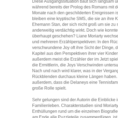
Diese Ausgangssituation baut sich langsam u
während bereits der Prolog des Romans mit de
Monate nach den geschilderten Ereignissen i
bleiben eine kryptische SMS, die sie an ihre K
Ehemann Stan, der sich nicht groß um sie zu 
anderweitig verdächtig wirkt. Doch wie konnte
überhaupt geschehen? Liane Moriarty wechse
und mehreren Erzählperspektiven: In den Rück
verschwundene Joy oft ihre Sicht der Dinge, 
Kapitel aus den Perspektiven ihrer vier Kinder
außerdem meist die Erzähler der im Jetzt spi
die Ermittlerin, die Joys Verschwinden unters
Nach und nach wird klarer, was in der Vergang
Rückblenden durchaus kleine Längen haben. N
außerdem, dass die Delaneys eine Tennisfamil
große Rolle spielt.
Sehr gelungen sind der Autorin die Einblicke 
Familienleben. Charakterstudien sind Moriart
Enthüllungen rund um die einzelnen Biografie
am Ende alle Puzzleteile zusammenfügen, ist