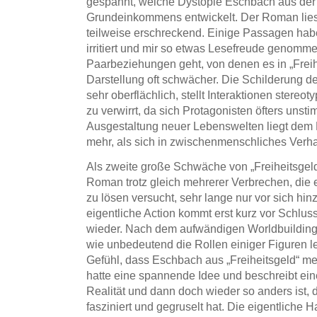
gespannt, welche Dystopie Eschbach aus der
Grundeinkommens entwickelt. Der Roman lies
teilweise erschreckend. Einige Passagen habe
irritiert und mir so etwas Lesefreude genom
Paarbeziehungen geht, von denen es in „Freihe
Darstellung oft schwächer. Die Schilderung de
sehr oberflächlich, stellt Interaktionen stereo
zu verwirrt, da sich Protagonisten öfters unst
Ausgestaltung neuer Lebenswelten liegt dem Be
mehr, als sich in zwischenmenschliches Verha
Als zweite große Schwäche von „Freiheitsgeld
Roman trotz gleich mehrerer Verbrechen, die ei
zu lösen versucht, sehr lange nur vor sich hin
eigentliche Action kommt erst kurz vor Schlus
wieder. Nach dem aufwändigen Worldbuilding 
wie unbedeutend die Rollen einiger Figuren let
Gefühl, dass Eschbach aus „Freiheitsgeld“ m
hatte eine spannende Idee und beschreibt eine
Realität und dann doch wieder so anders ist, 
fasziniert und gegruselt hat. Die eigentliche